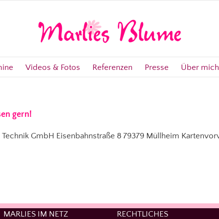
mine
Videos & Fotos
Referenzen
Presse
Über mich
en gern!
en Technik GmbH Eisenbahnstraße 8 79379 Müllheim Kartenvor
MARLIES IM NETZ
RECHTLICHES