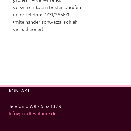
großes I – verwirrend,
verwirrend… am besten anrufen
unter Telefon: 0731/265671
(miteinander schwätza isch eh
viel scheener)
KONTAKT
Telefon 0 731 / 5 52 18 79
info@marliesblume.de