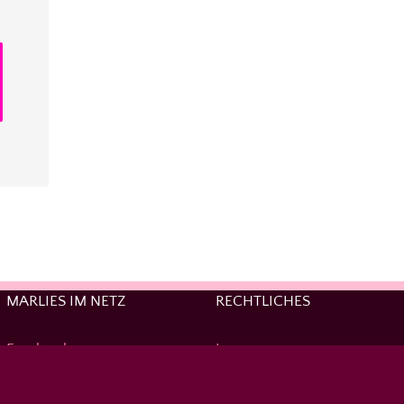
MARLIES IM NETZ
RECHTLICHES
Facebook
Impressum
YouTube
Datenschutzerklärung
Instagram
Haftungsausschluss