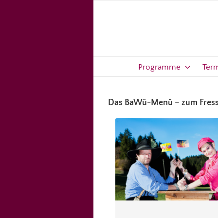
Zum
Inhalt
springen
Programme
Ter
Das BaWü-Menü – zum Fress