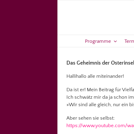
Zum
Inhalt
springen
Programme
Ter
Das Geheimnis der Osterinsel
Hallihallo alle miteinander!
Da ist er! Mein Beitrag für Viel
Ich schwätz mir da ja schon i
»Wir sind alle gleich, nur ein 
Aber sehen sie selbst:
https://www.youtube.com/w