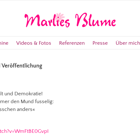
mine
Videos & Fotos
Referenzen
Presse
Über mich
 Veröffentlichung
falt und Demokratie!
mmer den Mund fusselig:
bisschen anders«
atch?v=WmFtBE0GvpI