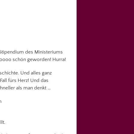
 Stipendium des Ministeriums
soooo schön geworden! Hurra!
schichte. Und alles ganz
all fürs Herz! Und das
hneller als man denkt …
n
lt.